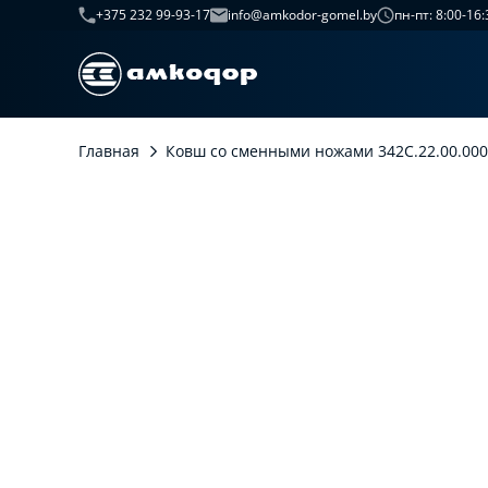
+375 232 99-93-17
info@amkodor-gomel.by
пн-пт: 8:00-16:
Главная
Ковш со сменными ножами 342С.22.00.000