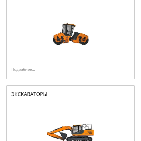
Тягачи трелевочные
Вилочные погрузчики
Тележки
Машины подметально-уборочные
Оборудование погрузочное
Очистители каналов
Подробнее...
Прицепное оборудование
ЭКСКАВАТОРЫ
Зерноочистительно-сушильные комплексы
Воздухонагреватели
Силосы
Краны