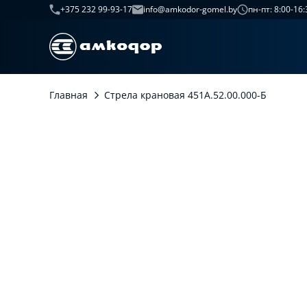
+375 232 99-93-17
info@amkodor-gomel.by
пн-пт: 8:00-16:
Главная
Стрела крановая 451А.52.00.000-Б