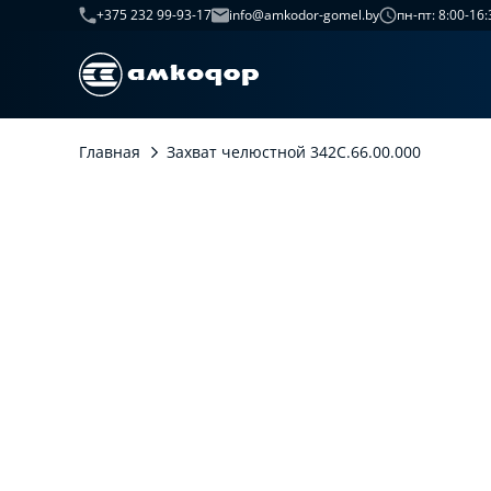
+375 232 99-93-17
info@amkodor-gomel.by
пн-пт: 8:00-16:
Главная
Захват челюстной 342С.66.00.000