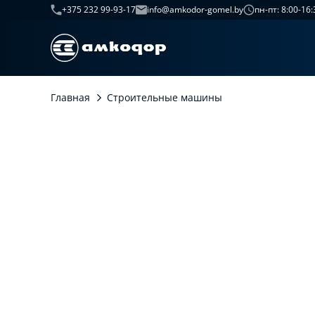
+375 232 99-93-17
info@amkodor-gomel.by
пн-пт: 8:00-16:
Главная
Строительные машины